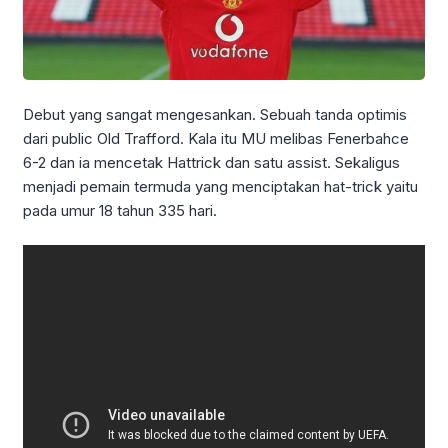
Debut yang sangat mengesankan. Sebuah tanda optimis
dari public Old Trafford. Kala itu MU melibas Fenerbahce
6-2 dan ia mencetak Hattrick dan satu assist. Sekaligus
menjadi pemain termuda yang menciptakan hat-trick yaitu
pada umur 18 tahun 335 hari.