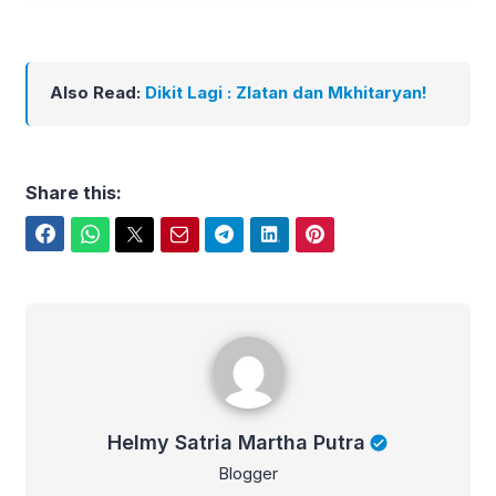
Also Read:
Dikit Lagi : Zlatan dan Mkhitaryan!
Share this:
Facebook
WhatsApp
Twitter
Email
Telegram
LinkedIn
Pinterest
Helmy Satria Martha Putra
Helmy Satria Martha Putra
Blogger