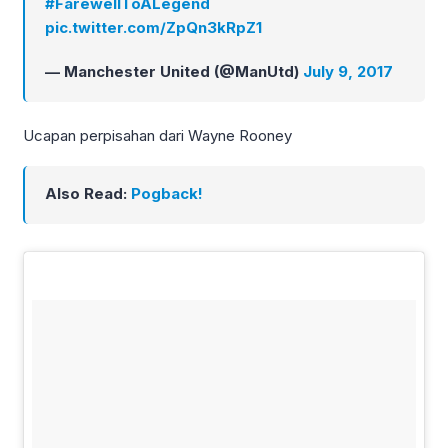
#FarewellToALegend
pic.twitter.com/ZpQn3kRpZ1
— Manchester United (@ManUtd)
July 9, 2017
Ucapan perpisahan dari Wayne Rooney
Also Read:
Pogback!