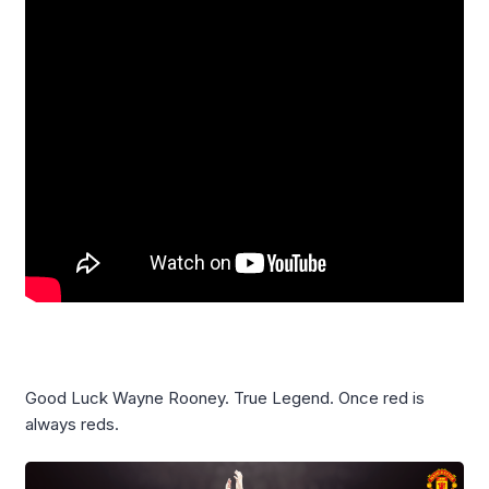
Good Luck Wayne Rooney. True Legend. Once red is
always reds.