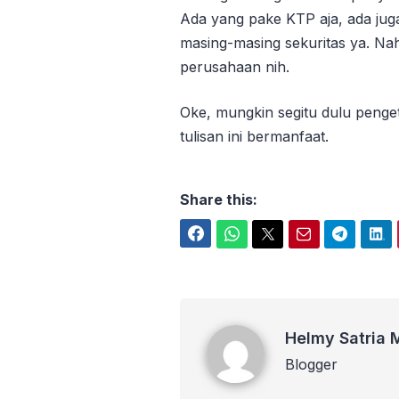
Ada yang pake KTP aja, ada jug
masing-masing sekuritas ya. Nah
perusahaan nih.
Oke, mungkin segitu dulu peng
tulisan ini bermanfaat.
Share this:
Facebook
WhatsApp
Twitter
Email
Telegram
LinkedIn
Helmy Satria Martha Putra
Helmy Satria 
Blogger