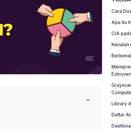
Cara Do
Apa itu 
CIA pada
Kenalan 
Berkenal
Mempredi
Extrover
Grayscal
Computer
−
Library 
Daftar A
Dashboar