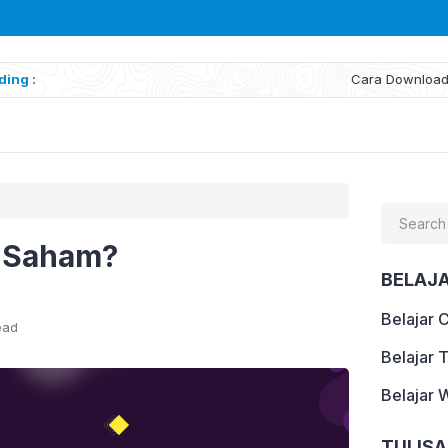
ding :
Cara Download Laporan Keuangan
Search
for:
i Saham?
BELAJ
Belajar 
ead
Belajar 
Belajar 
TULIS