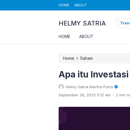
HOME
ABOUT
HELMY SATRIA
ersecurity
Tren
HOME
ABOUT
›
Home
Saham
Apa itu Investas
Helmy Satria Martha Putra
.
September 28, 2025 5:12 am
2 min r