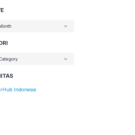
VE
E
ORI
RI
ITAS