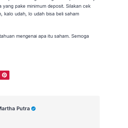
a yang pake minimum deposit. Silakan cek
, kalo udah, lo udah bisa beli saham
etahuan mengenai apa itu saham. Semoga
Pinterest
Martha Putra