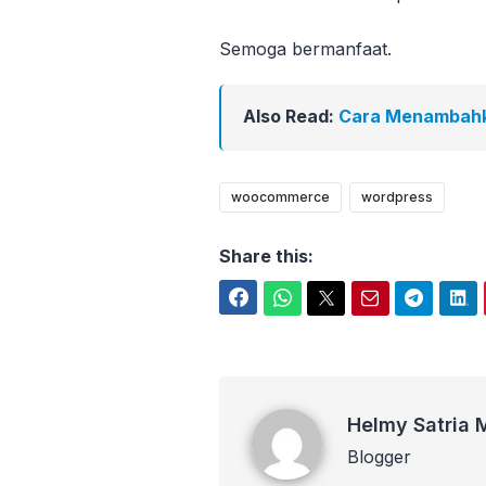
Semoga bermanfaat.
Also Read:
Cara Menambahka
woocommerce
wordpress
Share this:
Facebook
WhatsApp
Twitter
Email
Telegram
LinkedIn
Helmy Satria Martha Putra
Helmy Satria 
Blogger