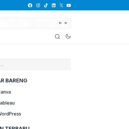
Kenalan dengan Laravel
AR BARENG
Canva
Tableau
WordPress
AN TERBARU