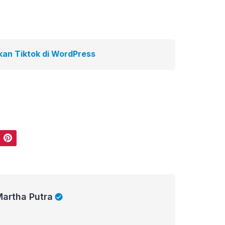
n Tiktok di WordPress
Pinterest
Martha Putra