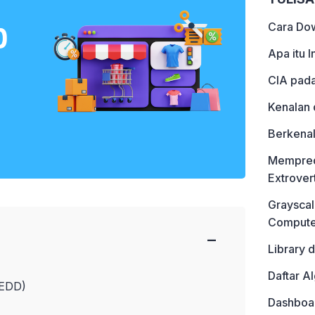
Cara Do
Apa itu 
CIA pada
Kenalan 
Berkenal
Mempredi
Extrover
Grayscal
Computer
−
Library 
Daftar A
(EDD)
Dashboar