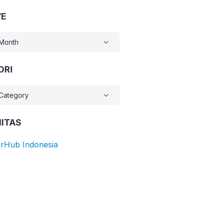
VE
E
ORI
RI
ITAS