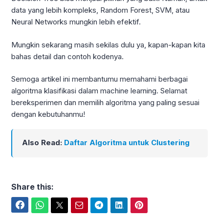
data yang lebih kompleks, Random Forest, SVM, atau
Neural Networks mungkin lebih efektif.
Mungkin sekarang masih sekilas dulu ya, kapan-kapan kita
bahas detail dan contoh kodenya.
Semoga artikel ini membantumu memahami berbagai
algoritma klasifikasi dalam machine learning. Selamat
bereksperimen dan memilih algoritma yang paling sesuai
dengan kebutuhanmu!
Also Read:
Daftar Algoritma untuk Clustering
Share this:
Facebook
WhatsApp
Twitter
Email
Telegram
LinkedIn
Pinterest