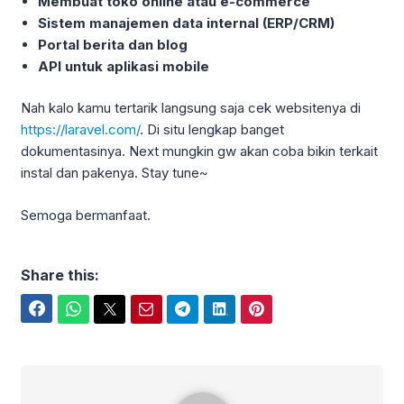
Membuat toko online atau e-commerce
Sistem manajemen data internal (ERP/CRM)
Portal berita dan blog
API untuk aplikasi mobile
Nah kalo kamu tertarik langsung saja cek websitenya di
https://laravel.com/
. Di situ lengkap banget
dokumentasinya. Next mungkin gw akan coba bikin terkait
instal dan pakenya. Stay tune~
Semoga bermanfaat.
Share this:
Facebook
WhatsApp
Twitter
Email
Telegram
LinkedIn
Pinterest
Helmy Satria Martha Putra